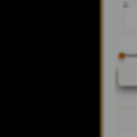
i
e
w
l
i
c
e
n
PEME
s
e
d
e
t
a
i
l
s