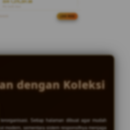
IDR 1,275,291.88
PG Soft Hot
INNER
LIVE FEED
ma****i7
IDR 803,300.70
Gates of Olympus
ar****o4
IDR 1,952,283.88
Mahjong Ways Black
ma****i2
IDR 480,406.02
PG Soft Hot
ka****u0
an dengan Koleksi
IDR 407,435.86
Sweet Bonanza
terorganisasi. Setiap halaman dibuat agar mudah
hat modern, sementara sistem responsifnya menjaga