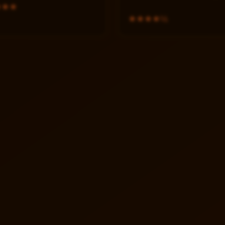
★★★
★★★★½