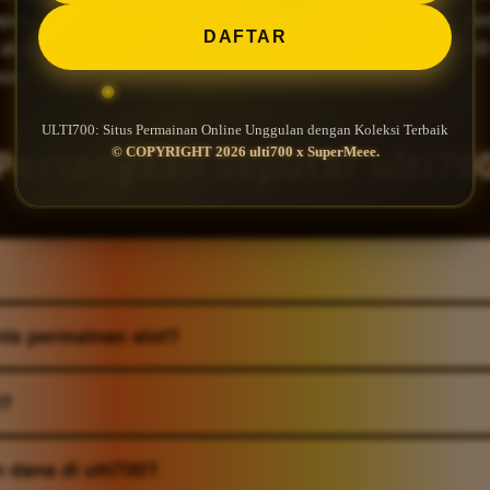
uter. Pengguna juga mendapatkan lebih banyak variasi pe
DAFTAR
akses cepat, menu praktis, serta tampilan profesional, ULTI7
sien.
ULTI700: Situs Permainan Online Unggulan dengan Koleksi Terbaik
Pertanyaan Seputar ulti70
© COPYRIGHT 2026 ulti700 x SuperMeee.
ti700 yang tersedia di halaman utama. Pastikan Anda sudah 
nis permainan slot?
 data dasar.
inan slot dari provider ternama seperti Pragmatic Play, 
0?
kpot progresif dengan tema menarik.
 pribadi dan transaksi Anda dengan sistem enkripsi can
 dana di ulti700?
nda bisa bermain dengan tenang.